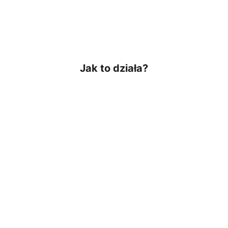
Jak to działa?
Zaczynamy od bezpłatnego 
spotkania wstępnego (30 min)
Ustalamy konkretny kierunek i 
plan działania