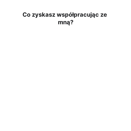
Co zyskasz współpracując ze 
mną?
pełny plan 
działania