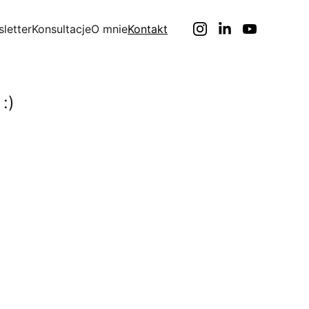
letter
Konsultacje
O mnie
Kontakt
:)