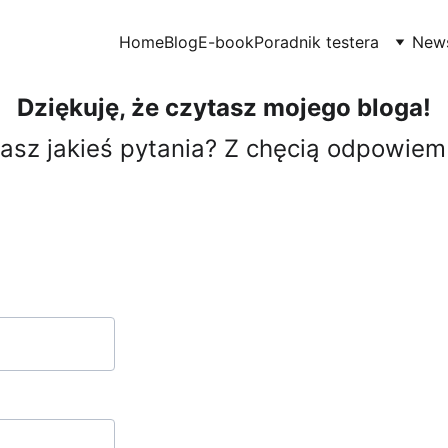
Home
Blog
E-book
Poradnik testera
News
Dziękuję, że czytasz mojego bloga!
asz jakieś pytania? Z chęcią odpowiem 