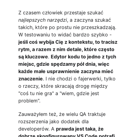
Z czasem człowiek przestaje szukać 
najlepszych narzędzi
, a zaczyna szukać 
takich, które po prostu nie przeszkadzają. 
W testowaniu to widać bardzo szybko -
jeśli coś wybija Cię z kontekstu, to tracisz 
rytm, a razem z nim detale, które często 
są kluczowe
. 
Edytor kodu to jedno z tych 
miejsc, gdzie spędzamy pół dnia, więc 
każde małe usprawnienie zaczyna mieć 
znaczenie
. I nie chodzi o fajerwerki, tylko 
o rzeczy, które skracają drogę między 
"coś tu nie gra" a "wiem, gdzie jest 
problem".
Zauważyłem też, że wielu QA traktuje 
rozszerzenia jako dodatek dla 
developerów. A 
prawda jest taka, że 
dobrze skonfigurowany VS Code potrafi 