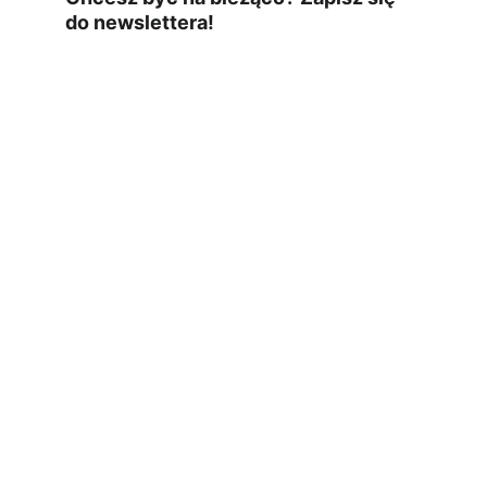
do newslettera!
czwartek o 10:00
materiały ze 
świata IT
wyślę Ci darmowego ebooka