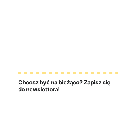
Jak zdobyć pierwszą pracę w IT
Testowanie to 
coś więcej niż klikanie
Chcesz być na bieżąco? Zapisz się 
do newslettera!
czwartek o 10:00
materiały ze 