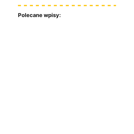
Polecane wpisy:
Masz jakieś pytania? Z chęcią odpowiem :)
Imię
Twój email*
Wiadomość*