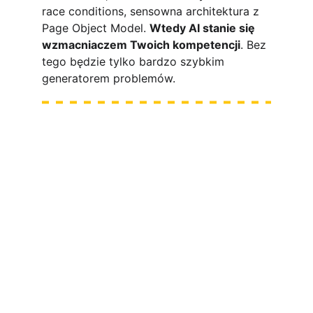
race conditions, sensowna architektura z 
Page Object Model. 
Wtedy AI stanie się 
wzmacniaczem Twoich kompetencji
. Bez 
tego będzie tylko bardzo szybkim 
generatorem problemów.
Warsztat LIVE: Playwright 
+ AI 
w 
jeden intensywny dzień układamy Twój 
warsztat pracy
Małe grupy
100% praktyki