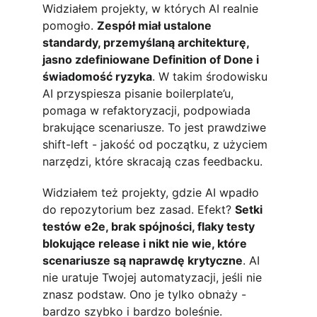
Widziałem projekty, w których AI realnie 
pomogło. 
Zespół miał ustalone 
standardy, przemyślaną architekturę, 
jasno zdefiniowane Definition of Done i 
świadomość ryzyka
. W takim środowisku 
AI przyspiesza pisanie boilerplate’u, 
pomaga w refaktoryzacji, podpowiada 
brakujące scenariusze. To jest prawdziwe 
shift-left - jakość od początku, z użyciem 
narzędzi, które skracają czas feedbacku.
Widziałem też projekty, gdzie AI wpadło 
do repozytorium bez zasad. Efekt? 
Setki 
testów e2e, brak spójności, flaky testy 
blokujące release i nikt nie wie, które 
scenariusze są naprawdę krytyczne
. AI 
nie uratuje Twojej automatyzacji, jeśli nie 
znasz podstaw. Ono je tylko obnaży - 
bardzo szybko i bardzo boleśnie.