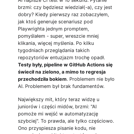
AI napisze Ci test w 10 sekund. Pytanie 
brzmi: czy będziesz wiedział(-a), czy jest 
dobry? Kiedy pierwszy raz zobaczyłem, 
jak ktoś generuje scenariusz pod 
Playwrighta jednym promptem, 
pomyślałem - super, wreszcie mniej 
klikania, więcej myślenia. Po kilku 
tygodniach przeglądania takich 
repozytoriów entuzjazm trochę opadł. 
Testy były, pipeline w GitHub Actions się 
świecił na zielono, a mimo to regresja 
przechodziła bokiem
. Problemem nie było 
AI. Problemem był brak fundamentów.
Największy mit, który teraz widzę u 
juniorów i części midów, brzmi: "AI 
pomoże mi wejść w automatyzację 
szybciej". To prawda, ale tylko częściowo. 
Ono przyspiesza pisanie kodu, nie 