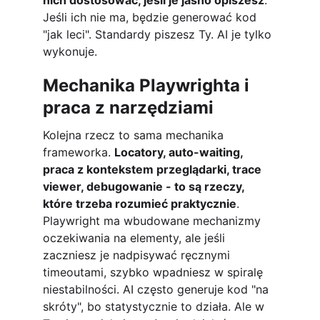
nich dostosować, jeśli je jasno opiszesz
. 
Jeśli ich nie ma, będzie generować kod 
"jak leci". Standardy piszesz Ty. AI je tylko 
wykonuje.
Mechanika Playwrighta i 
praca z narzędziami
Kolejna rzecz to sama mechanika 
frameworka. 
Locatory, auto-waiting, 
praca z kontekstem przeglądarki, trace 
viewer, debugowanie - to są rzeczy, 
które trzeba rozumieć praktycznie
. 
Playwright ma wbudowane mechanizmy 
oczekiwania na elementy, ale jeśli 
zaczniesz je nadpisywać ręcznymi 
timeoutami, szybko wpadniesz w spiralę 
niestabilności. AI często generuje kod "na 
skróty", bo statystycznie to działa. Ale w 