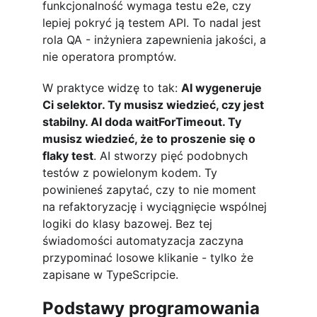
funkcjonalność wymaga testu e2e, czy 
lepiej pokryć ją testem API. To nadal jest 
rola QA - inżyniera zapewnienia jakości, a 
nie operatora promptów.
W praktyce widzę to tak: 
AI wygeneruje 
Ci selektor. Ty musisz wiedzieć, czy jest 
stabilny. AI doda waitForTimeout. Ty 
musisz wiedzieć, że to proszenie się o 
flaky test
. AI stworzy pięć podobnych 
testów z powielonym kodem. Ty 
powinieneś zapytać, czy to nie moment 
na refaktoryzację i wyciągnięcie wspólnej 
logiki do klasy bazowej. Bez tej 
świadomości automatyzacja zaczyna 
przypominać losowe klikanie - tylko że 
zapisane w TypeScripcie.
Podstawy programowania 