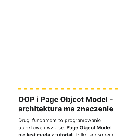
kameralne 
warsztaty Playwright + AI
[Sprawdź termin kolejnej edycji i 
aktualny status zapisów tutaj]
OOP i Page Object Model - 
architektura ma znaczenie
Drugi fundament to programowanie 
obiektowe i wzorce. 
Page Object Model 
nie jest modą z tutoriali
, tylko sposobem 