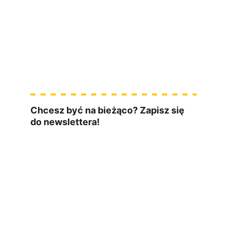
Testowanie to 
coś więcej niż klikanie
Chcesz być na bieżąco? Zapisz się 
do newslettera!
czwartek o 10:00
materiały ze 
świata IT