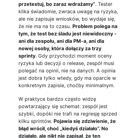
przetestuj, bo zaraz wdrażamy”
. Tester 
klika świadomie, zwraca uwagę na ryzyka, 
ale nie zapisuje wniosków, bo wydaje się, 
że nie ma na to czasu. 
Problem polega na 
tym, że test bez śladu jest niewidoczny - 
ani dla zespołu, ani dla PM-a, ani dla 
nowej osoby, która dołączy za trzy 
sprinty
. Gdy przychodzi moment oceny 
ryzyka lub decyzji o release, zespół musi 
polegać na opinii, nie na danych. A opinia 
jest dobra tylko wtedy, gdy ma oparcie w 
konkretnym zapisie, choćby minimalnym.
W praktyce bardzo często widzę 
powtarzający się schemat: zespół jest 
szybki, dopóki nie trafi na regresję sprzed 
kilku sprintów. 
Pojawia się zdziwienie, że 
błąd wrócił, choć „kiedyś działało”. No 
działało, ale nikt nie zapisał, że ten 