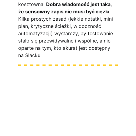
kosztowna. 
Dobra wiadomość jest taka, 
że sensowny zapis nie musi być ciężki
. 
Kilka prostych zasad (lekkie notatki, mini 
plan, krytyczne ścieżki, widoczność 
automatyzacji) wystarczy, by testowanie 
stało się przewidywalne i wspólne, a nie 
oparte na tym, kto akurat jest dostępny 
na Slacku.
 Testowanie to coś 
więcej niż klikanie
Testowanie to coś więcej niż 
klikanie
praktyczne wskazówki, 
które pozwolą Ci wyróżnić się na rynku 
pracy
160 stron konkretnej 
wiedzy