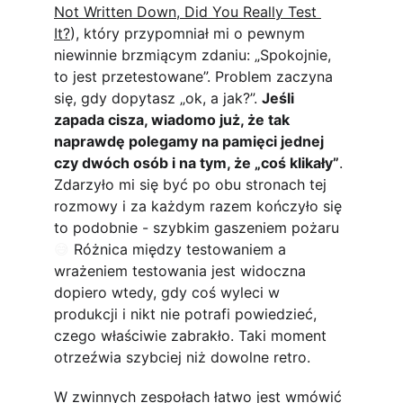
Not Written Down, Did You Really Test 
It?
), który przypomniał mi o pewnym 
niewinnie brzmiącym zdaniu: „Spokojnie, 
to jest przetestowane”. Problem zaczyna 
się, gdy dopytasz „ok, a jak?”. 
Jeśli 
zapada cisza, wiadomo już, że tak 
naprawdę polegamy na pamięci jednej 
czy dwóch osób i na tym, że „coś klikały”
. 
Zdarzyło mi się być po obu stronach tej 
rozmowy i za każdym razem kończyło się 
to podobnie - szybkim gaszeniem pożaru 
😅
 Różnica między testowaniem a 
wrażeniem testowania jest widoczna 
dopiero wtedy, gdy coś wyleci w 
produkcji i nikt nie potrafi powiedzieć, 
czego właściwie zabrakło. Taki moment 
otrzeźwia szybciej niż dowolne retro.
W zwinnych zespołach łatwo jest wmówić 