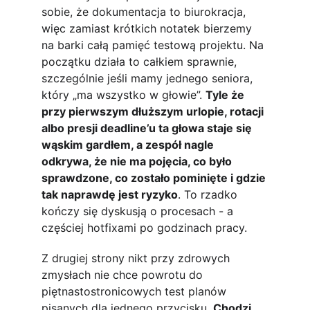
sobie, że dokumentacja to biurokracja, 
więc zamiast krótkich notatek bierzemy 
na barki całą pamięć testową projektu. Na 
początku działa to całkiem sprawnie, 
szczególnie jeśli mamy jednego seniora, 
który „ma wszystko w głowie”. 
Tyle że 
przy pierwszym dłuższym urlopie, rotacji 
albo presji deadline’u ta głowa staje się 
wąskim gardłem, a zespół nagle 
odkrywa, że nie ma pojęcia, co było 
sprawdzone, co zostało pominięte i gdzie 
tak naprawdę jest ryzyko
. To rzadko 
kończy się dyskusją o procesach - a 
częściej hotfixami po godzinach pracy.
Z drugiej strony nikt przy zdrowych 
zmysłach nie chce powrotu do 
piętnastostronicowych test planów 
pisanych dla jednego przycisku. 
Chodzi 