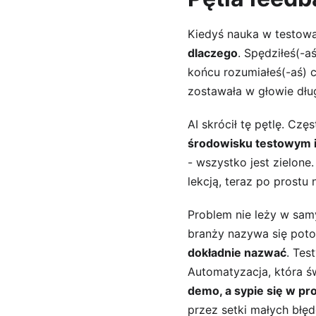
Kiedyś nauka w testowa
dlaczego
. Spędziłeś(-a
końcu rozumiałeś(-aś) c
zostawała w głowie dłu
AI skrócił tę pętlę. Częs
środowisku testowym i
- wszystko jest zielone
lekcją, teraz po prostu n
Problem nie leży w samy
branży nazywa się potoc
dokładnie nazwać
. Tes
Automatyzacja, która świ
demo, a sypie się w pr
przez setki małych błę