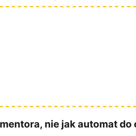
e skille pod okiem praktyka 
ameralne warsztaty Playwright + AI
jnej edycji i aktualny status zapisów tutaj]
k mentora, nie jak automat do