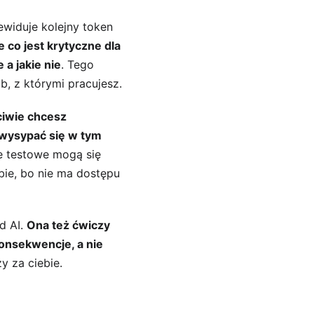
widuje kolejny token 
 co jest krytyczne dla 
a jakie nie
. Tego 
b, z którymi pracujesz.
ciwie chcesz 
wysypać się w tym 
e testowe mogą się 
bie, bo nie ma dostępu 
 AI. 
Ona też ćwiczy 
onsekwencje, a nie 
zy za ciebie.