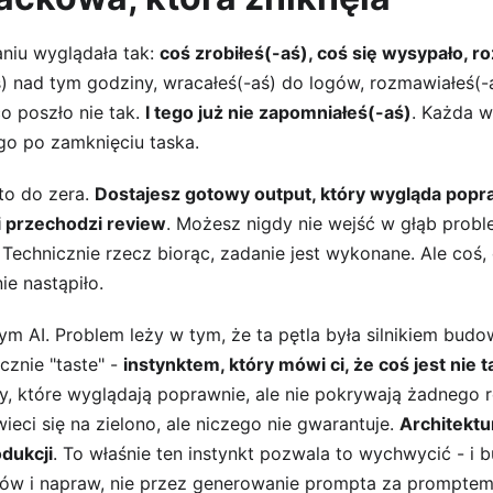
niu wyglądała tak: 
coś zrobiłeś(-aś), coś się wysypało, r
ś) nad tym godziny, wracałeś(-aś) do logów, rozmawiałeś(-
o poszło nie tak. 
I tego już nie zapomniałeś(-aś)
. Każda w
go po zamknięciu taska.
to do zera. 
Dostajesz gotowy output, który wygląda popra
 przechodzi review
. Możesz nigdy nie wejść w głąb prob
. Technicznie rzecz biorąc, zadanie jest wykonane. Ale coś,
ie nastąpiło.
m AI. Problem leży w tym, że ta pętla była silnikiem budo
znie "taste" - 
instynktem, który mówi ci, że coś jest nie t
ty, które wyglądają poprawnie, ale nie pokrywają żadnego r
eci się na zielono, ale niczego nie gwarantuje. 
Architektur
odukcji
. To właśnie ten instynkt pozwala to wychwycić - i bu
dów i napraw, nie przez generowanie prompta za promptem