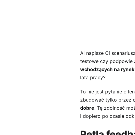
AI napisze Ci scenariu
testowe czy podpowie a
wchodzących na rynek
lata pracy?
To nie jest pytanie o le
zbudować tylko przez d
dobre
. Tę zdolność mo
i dopiero po czasie odk
Pętla feedb