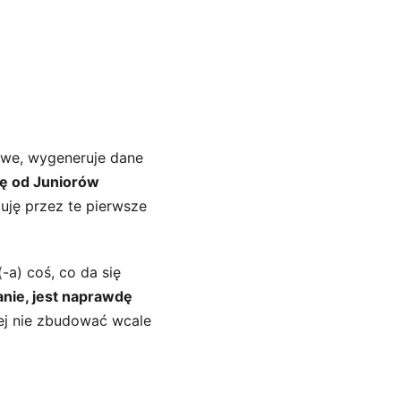
owe, wygeneruje dane 
szę od Juniorów 
uję przez te pierwsze 
(-a) coś, co da się 
anie, jest naprawdę 
ej nie zbudować wcale 