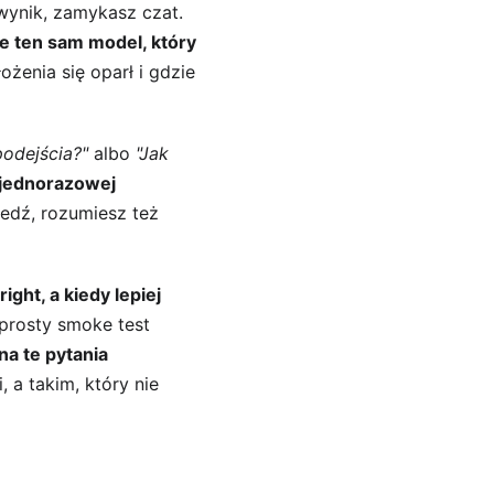
wynik, zamykasz czat. 
e ten sam model, który 
łożenia się oparł i gdzie 
podejścia?"
 albo 
"Jak 
 jednorazowej 
edź, rozumiesz też 
ght, a kiedy lepiej 
 prosty smoke test 
na te pytania 
, a takim, który nie 