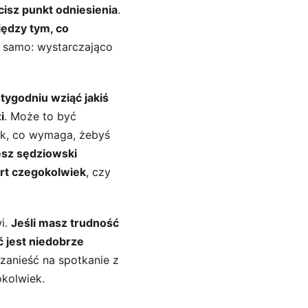
cisz punkt odniesienia
. 
iędzy tym, co 
 samo: wystarczająco 
 tygodniu wziąć jakiś 
i
. Może to być 
ek, co wymaga, żebyś 
sz sędziowski 
art czegokolwiek
, czy 
i. 
Jeśli masz trudność 
ć jest niedobrze 
zanieść na spotkanie z 
okolwiek.