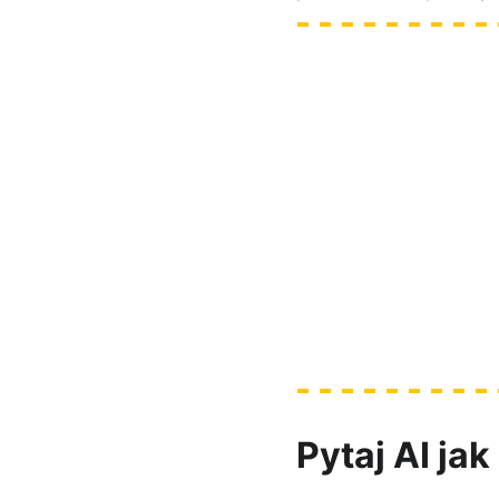
Zbuduj swoj
k
[Sprawdź termin kole
Pytaj AI ja