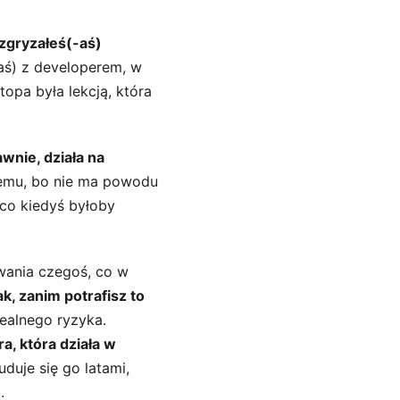
ozgryzałeś(-aś) 
aś) z developerem, w 
topa była lekcją, która 
wnie, działa na 
lemu, bo nie ma powodu 
 co kiedyś byłoby 
wania czegoś, co w 
ak, zanim potrafisz to 
ealnego ryzyka. 
a, która działa w 
duje się go latami, 
.