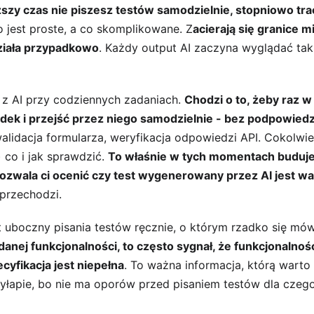
ższy czas nie piszesz testów samodzielnie, stopniowo tra
o jest proste, a co skomplikowane. Z
acierają się granice m
działa przypadkowo
. Każdy output AI zaczyna wyglądać tak
z AI przy codziennych zadaniach. 
Chodzi o to, żeby raz w
dek i przejść przez niego samodzielnie - bez podpowiedz
walidacja formularza, weryfikacja odpowiedzi API. Cokolwi
co i jak sprawdzić. 
To właśnie w tych momentach buduje
pozwala ci ocenić czy test wygenerowany przez AI jest w
 przechodzi.
t uboczny pisania testów ręcznie, o którym rzadko się mów
danej funkcjonalności, to często sygnał, że funkcjonalnoś
cyfikacja jest niepełna
. To ważna informacja, którą warto 
wyłapie, bo nie ma oporów przed pisaniem testów dla czeg