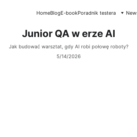
Home
Blog
E-book
Poradnik testera
News
Junior QA w erze AI
Jak budować warsztat, gdy AI robi połowę roboty?
5/14/2026