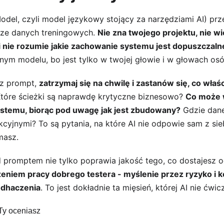
del, czyli model językowy stojący za narzędziami AI) prze
ze danych treningowych. 
Nie zna twojego projektu, nie wie
nie rozumie jakie zachowanie systemu jest dopuszczalne 
ym modelu, bo jest tylko w twojej głowie i w głowach osó
z prompt, 
zatrzymaj się na chwilę i zastanów się, co właś
Które ścieżki są naprawdę krytyczne biznesowo? 
Co może 
stemu, biorąc pod uwagę jak jest zbudowany?
 Gdzie dan
cyjnymi? To są pytania, na które AI nie odpowie sam z sie
masz.
ed promptem nie tylko poprawia jakość tego, co dostajesz od
dzeniem pracy dobrego testera - myślenie przez ryzyko i k
odhaczenia
. To jest dokładnie ta mięsień, której AI nie ćwic