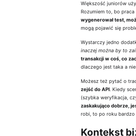
Większość juniorów uży
Rozumiem to, bo praca m
wygenerował test, może
mogą pojawić się probl
Wystarczy jedno dodatk
inaczej można by to z
transakcji w coś, co z
dlaczego jest taka a nie
Możesz też pytać o tra
zejść do API
. Kiedy sce
(szybka weryfikacja, czy
zaskakująco dobrze, je
robi, to po roku bardz
Kontekst bi