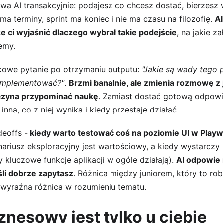
wa AI transakcyjnie: podajesz co chcesz dostać, bierzesz 
a terminy, sprint ma koniec i nie ma czasu na filozofię. 
Al
 ci wyjaśnić dlaczego wybrał takie podejście
, na jakie za
emy.
owe pytanie po otrzymaniu outputu: 
"Jakie są wady tego 
aimplementować?"
. 
Brzmi banalnie, ale zmienia rozmowę z
aczyna przypominać naukę
. Zamiast dostać gotową odpowi
 inna, co z niej wynika i kiedy przestaje działać.
deoffs -
 kiedy warto testować coś na poziomie UI w Playwri
nariusz eksploracyjny jest wartościowy, a kiedy wystarczy
 kluczowe funkcje aplikacji w ogóle działają). 
AI odpowie 
śli dobrze zapytasz
. Różnica między juniorem, który to robi
o wyraźna różnica w rozumieniu tematu.
znesowy jest tylko u ciebie