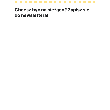
Chcesz być na bieżąco? Zapisz się 
do newslettera!
czwartek o 10:00
materiały ze 
świata IT
wyślę Ci darmowego ebooka