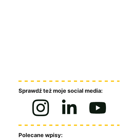
100% praktyki
Dostęp do nagrań
Kiedy kolejna edycja?
[ZOBACZ SZCZEGÓŁY WARSZTATU]
Sprawdź też moje social media:
Polecane wpisy: