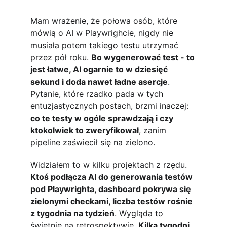
Mam wrażenie, że połowa osób, które 
mówią o AI w Playwrighcie, nigdy nie 
musiała potem takiego testu utrzymać 
przez pół roku. 
Bo wygenerować test - to 
jest łatwe, AI ogarnie to w dziesięć 
sekund i doda nawet ładne asercje
. 
Pytanie, które rzadko pada w tych 
entuzjastycznych postach, brzmi inaczej: 
co te testy w ogóle sprawdzają i czy 
ktokolwiek to zweryfikował
, zanim 
pipeline zaświecił się na zielono.
Widziałem to w kilku projektach z rzędu. 
Ktoś podłącza AI do generowania testów 
pod Playwrighta, dashboard pokrywa się 
zielonymi checkami, liczba testów rośnie 
z tygodnia na tydzień
. Wygląda to 
świetnie na retrospektywie. 
Kilka tygodni 