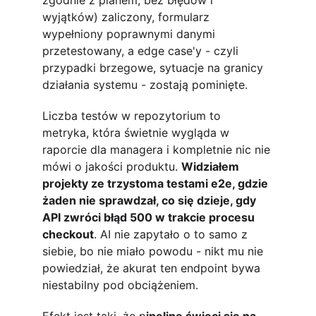
zgodnie z planem, bez błędów i 
wyjątków) zaliczony, formularz 
wypełniony poprawnymi danymi 
przetestowany, a edge case'y - czyli 
przypadki brzegowe, sytuacje na granicy 
działania systemu - zostają pominięte.
Liczba testów w repozytorium to 
metryka, która świetnie wygląda w 
raporcie dla managera i kompletnie nic nie 
mówi o jakości produktu. 
Widziałem 
projekty ze trzystoma testami e2e, gdzie 
żaden nie sprawdzał, co się dzieje, gdy 
API zwróci błąd 500 w trakcie procesu 
checkout
. AI nie zapytało o to samo z 
siebie, bo nie miało powodu - nikt mu nie 
powiedział, że akurat ten endpoint bywa 
niestabilny pod obciążeniem.