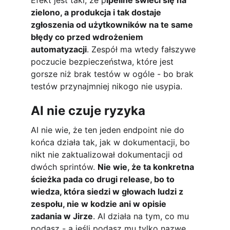
Efekt jest taki, że p
ipeline świeci się na 
zielono, a produkcja i tak dostaje 
zgłoszenia od użytkowników na te same 
błędy co przed wdrożeniem 
automatyzacji
. Zespół ma wtedy fałszywe 
poczucie bezpieczeństwa, które jest 
gorsze niż brak testów w ogóle - bo brak 
testów przynajmniej nikogo nie usypia.
AI nie czuje ryzyka
AI nie wie, że ten jeden endpoint nie do 
końca działa tak, jak w dokumentacji, bo 
nikt nie zaktualizował dokumentacji od 
dwóch sprintów. 
Nie wie, że ta konkretna 
ścieżka pada co drugi release, bo to 
wiedza, która siedzi w głowach ludzi z 
zespołu, nie w kodzie ani w opisie 
zadania w Jirze
. AI działa na tym, co mu 
podasz - a jeśli podasz mu tylko nazwę 