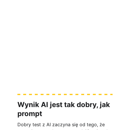
kameralne 
warsztaty Playwright + AI
[Sprawdź termin kolejnej edycji i 
aktualny status zapisów tutaj]
Wynik AI jest tak dobry, jak 
prompt
Dobry test z AI zaczyna się od tego, że 