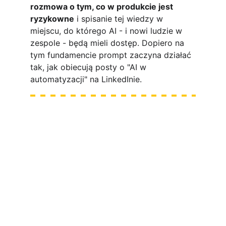
rozmowa o tym, co w produkcie jest 
ryzykowne
 i spisanie tej wiedzy w 
miejscu, do którego AI - i nowi ludzie w 
zespole - będą mieli dostęp. Dopiero na 
tym fundamencie prompt zaczyna działać 
tak, jak obiecują posty o "AI w 
automatyzacji" na LinkedInie.
Warsztat LIVE: Playwright 
+ AI 
w 
jeden intensywny dzień układamy Twój 
warsztat pracy
Małe grupy