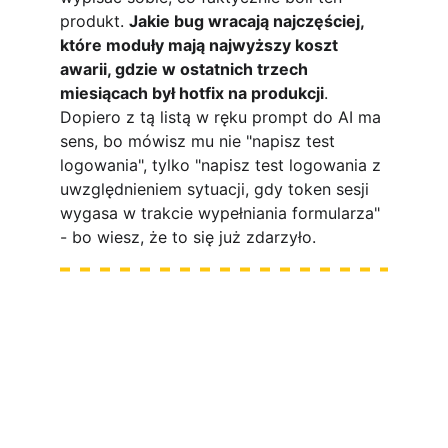
produkt. 
Jakie bug wracają najczęściej, 
które moduły mają najwyższy koszt 
awarii, gdzie w ostatnich trzech 
miesiącach był hotfix na produkcji
. 
Dopiero z tą listą w ręku prompt do AI ma 
sens, bo mówisz mu nie "napisz test 
logowania", tylko "napisz test logowania z 
uwzględnieniem sytuacji, gdy token sesji 
wygasa w trakcie wypełniania formularza" 
- bo wiesz, że to się już zdarzyło.
Zbuduj swoje skille pod 
okiem praktyka 