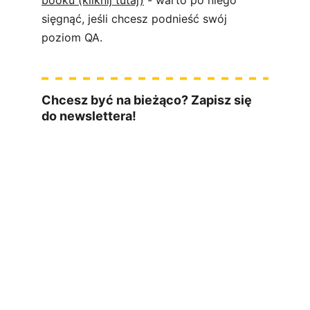
booku (kliknij tutaj)
 - warto po niego 
sięgnąć, jeśli chcesz podnieść swój 
poziom QA.
Chcesz być na bieżąco? Zapisz się 
do newslettera!
czwartek o 10:00
materiały ze 
świata IT
wyślę Ci darmowego ebooka