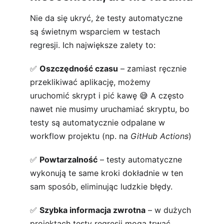
Nie da się ukryć, że testy automatyczne 
są świetnym wsparciem w testach 
regresji. Ich największe zalety to:
✅ 
Oszczędność czasu
 – zamiast ręcznie 
przeklikiwać aplikację, możemy 
uruchomić skrypt i pić kawę 😅 A często 
nawet nie musimy uruchamiać skryptu, bo 
testy są automatycznie odpalane w 
workflow projektu (np. na 
GitHub Actions
)
✅ 
Powtarzalność
 – testy automatyczne 
wykonują te same kroki dokładnie w ten 
sam sposób, eliminując ludzkie błędy.
✅ 
Szybka informacja zwrotna
 – w dużych 
projektach testy regresji mogą trwać 