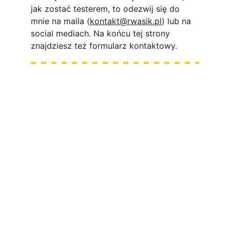
jak zostać testerem, to odezwij się do 
mnie na maila (
kontakt@rwasik.pl
) lub na 
social mediach. Na końcu tej strony 
znajdziesz też formularz kontaktowy.
 Testowanie to coś 
więcej niż klikanie
Testowanie to coś więcej niż 
klikanie
praktyczne wskazówki, 
które pozwolą Ci wyróżnić się na rynku 
pracy
160 stron konkretnej 
wiedzy