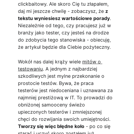
clickbaitowy. Ale skoro Cię tu złapałem, 
daj mi jeszcze chwilę - zobaczysz, że 
z 
tekstu wyniesiesz wartościowe porady
. 
Niezależnie od tego, czy pracujesz już w 
branży jako tester, czy jesteś na drodze 
do zdobycia tego stanowiska - obiecuję, 
że artykuł będzie dla Ciebie pożyteczny. 
Wokół nas dalej krąży wiele 
mitów o 
testowaniu
. A jednym z najbardziej 
szkodliwych jest mylne przekonanie o 
prostocie testów. Bywa, że praca 
testerów jest niedoceniana i uznawana za 
najmniej prestiżową w IT. To prowadzi do 
obniżonej samooceny świeżo 
upieczonych testerów i zmniejszonej 
chęci do rozwijania swoich umiejętności. 
Tworzy się więc błędne koło
 - po co się 
starać i uczyć skoro zostałem już 