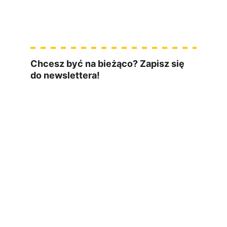
Testowanie to 
coś więcej niż klikanie
Chcesz być na bieżąco? Zapisz się 
do newslettera!
czwartek o 10:00
materiały ze 
świata IT
wyślę Ci darmowego ebooka