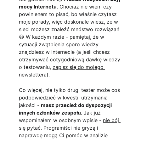
mocy Internetu
. Chociaż nie wiem czy 
powinienem to pisać, bo właśnie czytasz 
moje porady, więc doskonale wiesz, że w 
sieci możesz znaleźć mnóstwo rozwiązań 
😅 W każdym razie - pamiętaj, że w 
sytuacji zwątpienia sporo wiedzy 
znajdziesz w Internecie (a jeśli chcesz 
otrzymywać cotygodniową dawkę wiedzy 
o testowaniu, 
zapisz się do mojego 
newslettera
). 
Co więcej, nie tylko drugi tester może coś 
podpowiedzieć w kwestii utrzymania 
jakości - 
masz przecież do dyspozycji 
innych członków zespołu
. Jak już 
wspominałem w osobnym wpisie - 
nie bój 
się pytać
. Programiści nie gryzą i 
naprawdę mogą Ci pomóc w analizie 