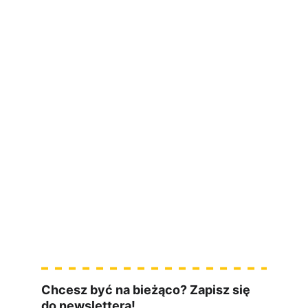
Jak pisać przejrzyste przypadki 
testowe
Jak efektywnie wykrywać błędy
Jak zdobyć pierwszą pracę w IT
Testowanie to 
coś więcej niż klikanie
Chcesz być na bieżąco? Zapisz się 
do newslettera!