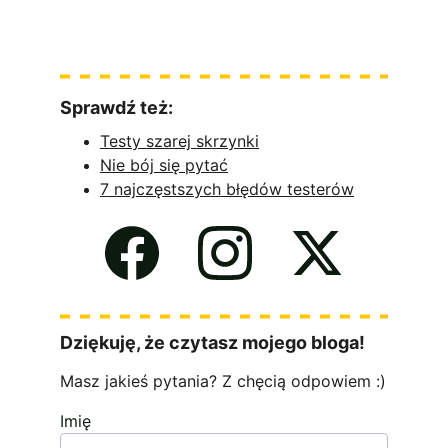
Sprawdź też
:
Testy szarej skrzynki
Nie bój się pytać
7 najczęstszych błędów testerów
Dziękuję, że czytasz mojego bloga!
Masz jakieś pytania? Z chęcią odpowiem :)
Imię